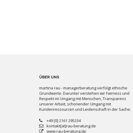
ÜBER UNS
martina rau - managerberatung verfolgt ethische
Grundwerte. Darunter verstehen wir Fairness und
Respekt im Umgang mit Menschen, Transparenz
unserer Arbeit, schonender Umgang mit
Kundenressourcen und Leidenschaft in der Sache.
+49 [0] 2161 295234
kontakt[at]rau-beratung.de
www.rau-beratung.de