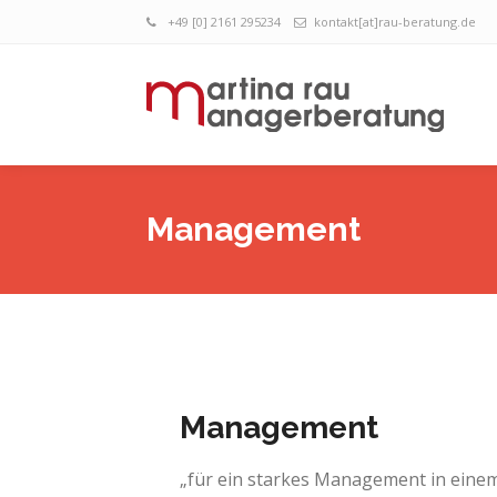
+49 [0] 2161 295234
kontakt[at]rau-beratung.de
Management
Management
„für ein starkes Management in ein