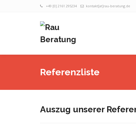
+49 [0] 2161 295234
kontakt[at]rau-beratung.de
Referenzliste
Auszug unserer Referen