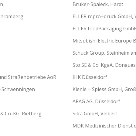
en
Bruker-Spaleck, Hardt
Schramberg
ELLER repro+druck GmbH, 
ELLER foodPackaging GmbH
Mitsubishi Electric Europe B
Schuck Group, Steinheim a
Sto SE & Co. KgaA, Donaue
und Straßenbetriebe AöR
IHK Düsseldorf
n-Schwenningen
Kienle + Spiess GmbH, Gro
ARAG AG, Düsseldorf
 Co. KG, Rietberg
Silca GmbH, Velbert
MDK Medizinischer Dienst 