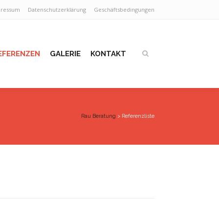
pressum
Datenschutzerklärung
Geschäftsbedingungen
EFERENZEN
GALERIE
KONTAKT
Rau Beratung
>
Referenzliste