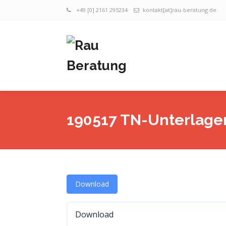
+49 [0] 2161 295234
kontakt[at]rau-beratung.de
190517 TN-Unterlagen 
Download
Download