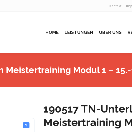
Kontakt
Im
HOME
LEISTUNGEN
ÜBER UNS
R
Meistertraining Modul 1 – 15.-
190517 TN-Unter
Meistertraining M
1