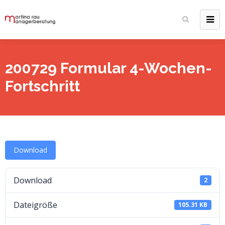
200729 Formular 4-Wochen-
Fortschritt
Download
Download
2
Dateigröße
105.31 KB