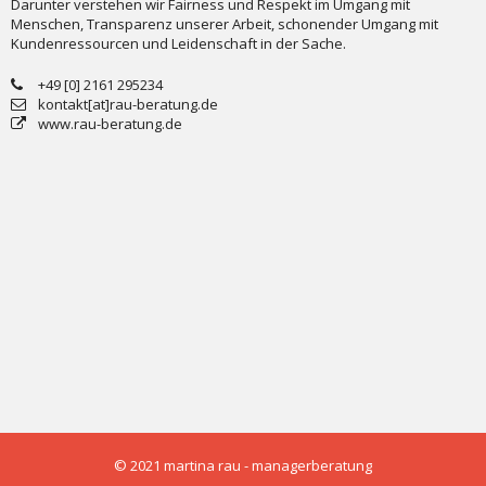
Darunter verstehen wir Fairness und Respekt im Umgang mit
Menschen, Transparenz unserer Arbeit, schonender Umgang mit
Kundenressourcen und Leidenschaft in der Sache.
+49 [0] 2161 295234
kontakt[at]rau-beratung.de
www.rau-beratung.de
© 2021 martina rau - managerberatung