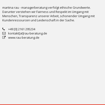
martina rau - managerberatung verfolgt ethische Grundwerte.
Darunter verstehen wir Fairness und Respekt im Umgang mit
Menschen, Transparenz unserer Arbeit, schonender Umgang mit
Kundenressourcen und Leidenschaft in der Sache.
+49 [0] 2161 295234
kontakt[at]rau-beratung.de
www.rau-beratung.de