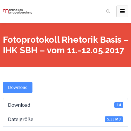
Fotoprotokoll Rhetorik Basis –
IHK SBH – vom 11.-12.05.2017
Download
Download
14
Dateigröße
5.33 MB